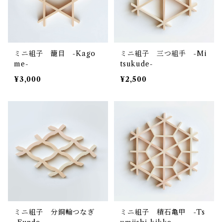
ミニ組子 籠目 -Kago
ミニ組子 三つ組手 -Mi
me-
tsukude-
¥3,000
¥2,500
ミニ組子 分銅輪つなぎ
ミニ組子 積石亀甲 -Ts