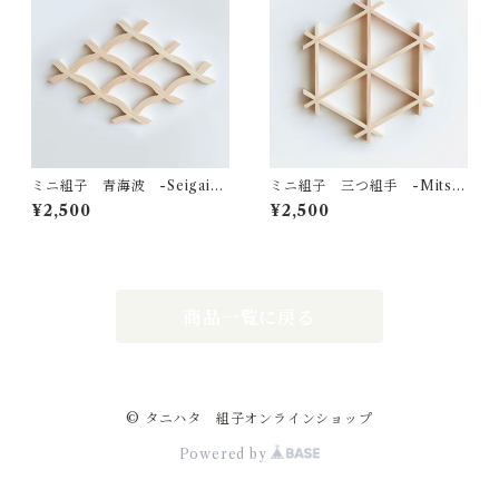
ミニ組子 青海波 -Seigaiha
ミニ組子 三つ組手 -Mitsu
-
kude-
¥2,500
¥2,500
商品一覧に戻る
© タニハタ 組子オンラインショップ
Powered by