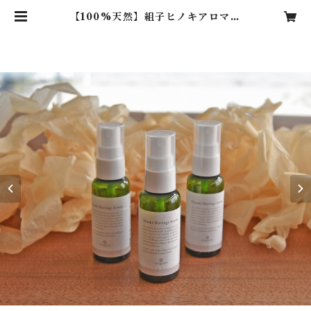
【100%天然】組子ヒノキアロマス
プレー | タニハタ 組子オンライン
ショップ