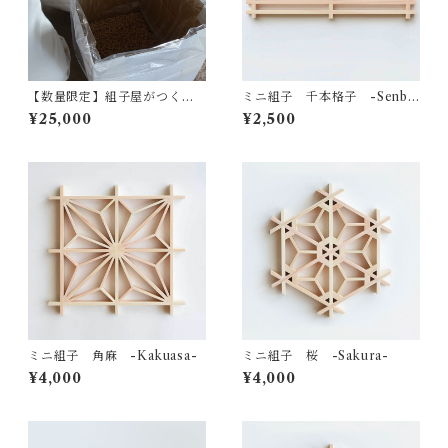
【数量限定】組子屋がつくる
ミニ組子 千本格子 -Senbo
国産木材ペレット（樹皮を含
n-
¥25,000
¥2,500
まないホワイトペレット）
ミニ組子 角麻 -Kakuasa-
ミニ組子 桜 -Sakura-
¥4,000
¥4,000